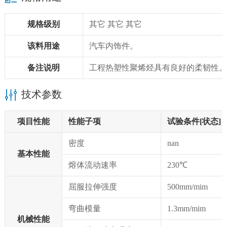
规格级别
其它 其它 其它
该料用途
汽车内饰件。
备注说明
工程热塑性聚烯烃具有良好的柔韧性。
技术参数
项目性能
性能子项
试验条件[状态]
密度
nan
基本性能
熔体流动速率
230℃
屈服拉伸强度
500mm/mim
弯曲模量
1.3mm/mim
机械性能