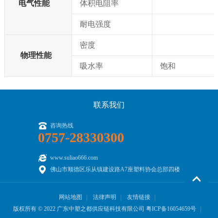
电气性能
体积电阻率
耐电强度
密度
物理性能
吸水率
饱和
联系我们
咨询热线
0757-28330300
www.suliao666.com
佛山市顺德区乐从镇建设路A7座塑料协会总部四楼
网站地图
法律声明
友情链接
版权所有 © 2022 广东中塑之都供应链科技有限公司
粤ICP备16054659号