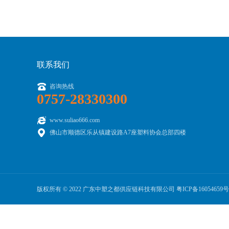
联系我们
咨询热线
0757-28330300
www.suliao666.com
佛山市顺德区乐从镇建设路A7座塑料协会总部四楼
版权所有 © 2022 广东中塑之都供应链科技有限公司
粤ICP备16054659号