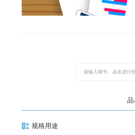
品
规格用途