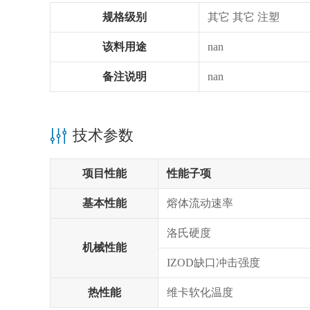
规格级别
其它 其它 注塑
该料用途
nan
备注说明
nan
技术参数
项目性能
性能子项
基本性能
熔体流动速率
洛氏硬度
机械性能
IZOD缺口冲击强度
热性能
维卡软化温度