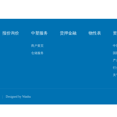
报价询价
中塑服务
货押金融
物性表
商户黄页
中
仓储服务
国
产
行
关
Designed by
Wanhu