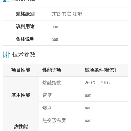
规格级别
其它 其它 注塑
该料用途
nan
备注说明
nan
技术参数
项目性能
性能子项
试验条件[状态]
熔融指数
260℃，5KG
基本性能
密度
nan
熔点
nan
热变形温度
nan
热性能